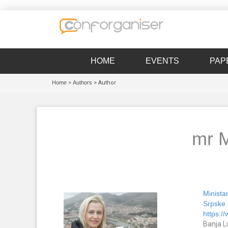
HOME
EVENTS
PAP
Home
>
Authors
> Author
mr M
Minista
Srpske
https:/
Banja L