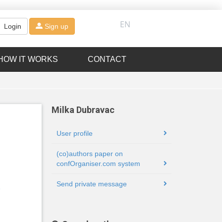
EN
Login
Sign up
HOW IT WORKS
CONTACT
Milka Dubravac
User profile
(co)authors paper on
confOrganiser.com system
Send private message
e