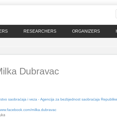
ERS
RESEARCHERS
ORGANIZERS
ilka Dubravac
rstvo saobraćaja i veza - Agencija za bezbjednost saobraćaja Republik
/www.facebook.com/milka.dubravac
uka