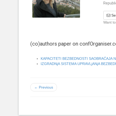
Republi
Se
Want to
(co)authors paper on confOrganiser
KAPACITETI BEZBEDNOSTI SAOBRAĆAJA N
IZGRADNjA SISTEMA UPRAVLjANjA BEZBE
← Previous