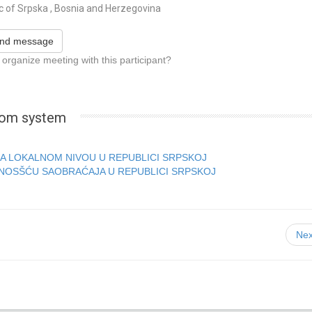
c of Srpska , Bosnia and Herzegovina
nd message
 organize meeting with this participant?
.com system
A LOKALNOM NIVOU U REPUBLICI SRPSKOJ
DNOSŠĆU SAOBRAĆAJA U REPUBLICI SRPSKOJ
Nex