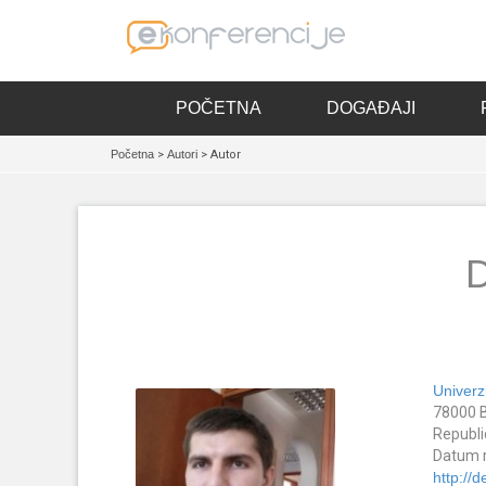
POČETNA
DOGAĐAJI
Početna
>
Autori
> Autor
D
Univerzi
78000 
Republi
Datum r
http://