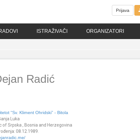
Prijava
RADOVI
ISTRAŽIVAČI
ORGANIZATORI
ejan Radić
tetot “Sv. Kliment Ohridski” - Bitola
Banja Luka
c of Srpska , Bosnia and Herzegovina
ođenja: 08.12.1989.
dejanradic.me/