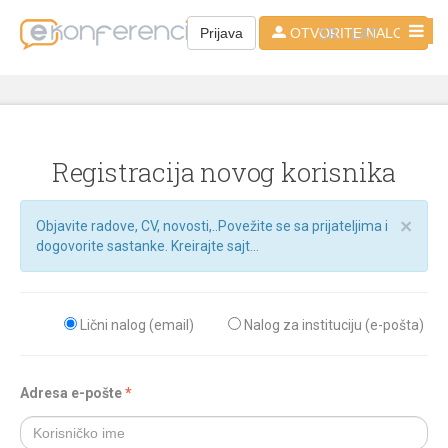
SR - LAT
Prijava
OTVORITE NALOG
Registracija novog korisnika
×
Objavite radove, CV, novosti,..Povežite se sa prijateljima i
dogovorite sastanke. Kreirajte sajt...
Lični nalog (email)
Nalog za instituciju (e-pošta)
Adresa e-pošte