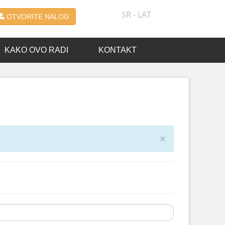
SR - LAT
OTVORITE NALOG
KAKO OVO RADI
KONTAKT
×