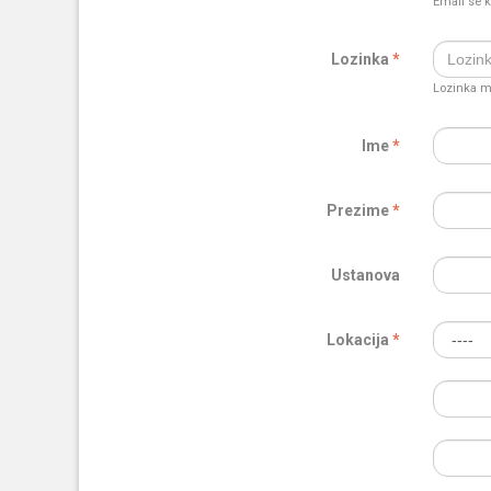
Email se k
Lozinka
Lozinka mo
Ime
Prezime
Ustanova
Lokacija