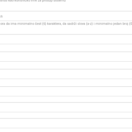
oristi kao korisničko ime za pristup sistemu
ra da ima minimalno šest (6) karaktera, da sadrži slova (a-z) i minimalno jedan broj (0-9