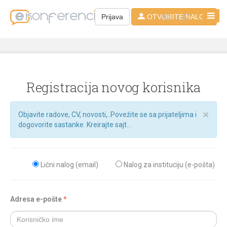
SR - LAT
Prijava
OTVORITE NALOG
Registracija novog korisnika
×
Objavite radove, CV, novosti,..Povežite se sa prijateljima i
dogovorite sastanke. Kreirajte sajt...
Lični nalog (email)
Nalog za instituciju (e-pošta)
Adresa e-pošte