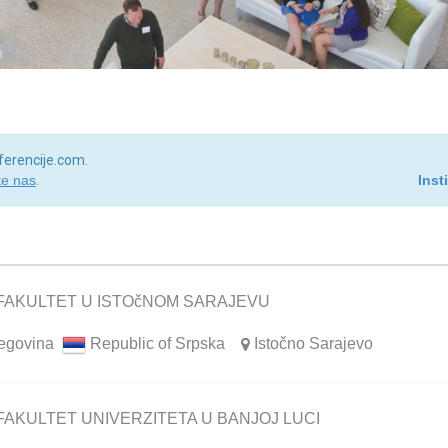
nferencije.com.
te nas
.
Inst
FAKULTET U ISTOčNOM SARAJEVU
egovina
Republic of Srpska
Istočno Sarajevo
FAKULTET UNIVERZITETA U BANJOJ LUCI