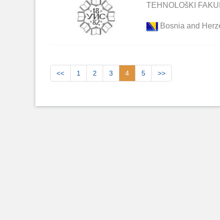
TEHNOLOšKI FAKU
Bosnia and Herz
<<
1
2
3
4
5
>>