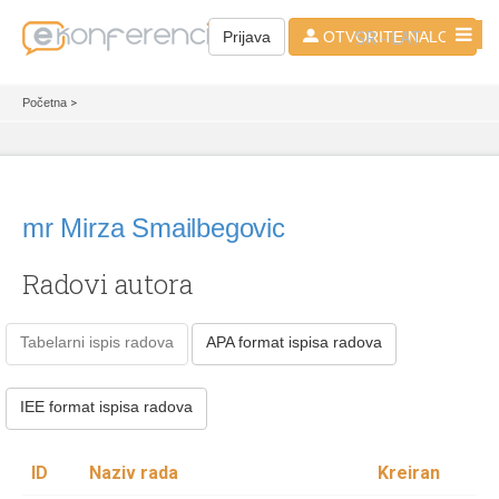
SR - LAT
Prijava
OTVORITE NALOG
Početna
>
mr Mirza Smailbegovic
Radovi autora
Tabelarni ispis radova
APA format ispisa radova
IEE format ispisa radova
ID
Naziv rada
Kreiran