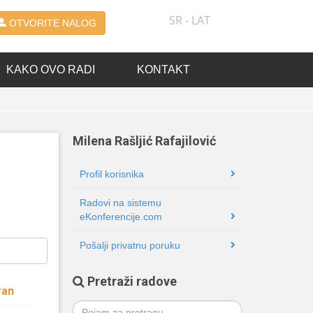
SR - LAT
OTVORITE NALOG
KAKO OVO RADI
KONTAKT
Milena Rašljić Rafajilović
Profil korisnika
Radovi na sistemu
eKonferencije.com
Pošalji privatnu poruku
Pretraži radove
ran